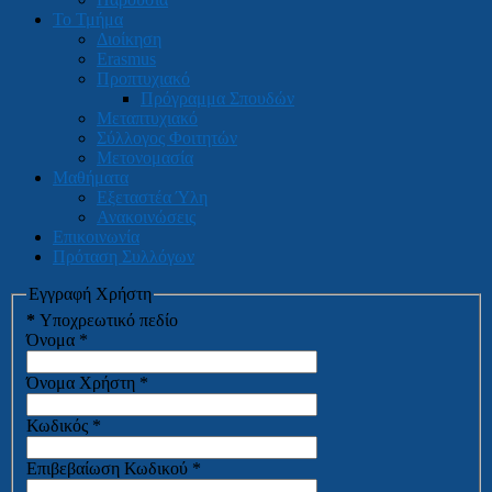
Το Τμήμα
Διοίκηση
Erasmus
Προπτυχιακό
Πρόγραμμα Σπουδών
Μεταπτυχιακό
Σύλλογος Φοιτητών
Μετονομασία
Μαθήματα
Εξεταστέα Ύλη
Ανακοινώσεις
Επικοινωνία
Πρόταση Συλλόγων
Εγγραφή Χρήστη
*
Υποχρεωτικό πεδίο
Όνομα
*
Όνομα Χρήστη
*
Κωδικός
*
Επιβεβαίωση Κωδικού
*