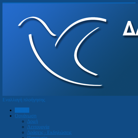
Εναλλαγή πλοήγησης
Αρχική
Οργάνωση
Δομή
Λειτουργία
Δράσεις - Εκδηλώσεις
Παρουσία