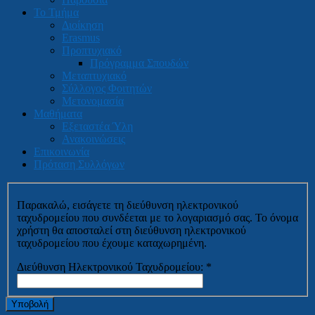
Το Τμήμα
Διοίκηση
Erasmus
Προπτυχιακό
Πρόγραμμα Σπουδών
Μεταπτυχιακό
Σύλλογος Φοιτητών
Μετονομασία
Μαθήματα
Εξεταστέα Ύλη
Ανακοινώσεις
Επικοινωνία
Πρόταση Συλλόγων
Παρακαλώ, εισάγετε τη διεύθυνση ηλεκτρονικού
ταχυδρομείου που συνδέεται με το λογαριασμό σας. Το όνομα
χρήστη θα αποσταλεί στη διεύθυνση ηλεκτρονικού
ταχυδρομείου που έχουμε καταχωρημένη.
Διεύθυνση Ηλεκτρονικού Ταχυδρομείου:
*
Υποβολή