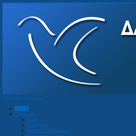
Εναλλαγή πλοήγησης
Αρχική
Οργάνωση
Δομή
Λειτουργία
Δράσεις - Εκδηλώσεις
Παρουσία