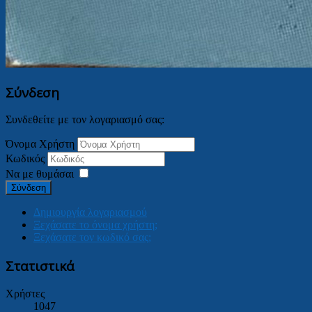
Σύνδεση
Συνδεθείτε με τον λογαριασμό σας:
Όνομα Χρήστη
Κωδικός
Να με θυμάσαι
Σύνδεση
Δημιουργία λογαριασμού
Ξεχάσατε το όνομα χρήστη;
Ξεχάσατε τον κωδικό σας;
Στατιστικά
Χρήστες
1047