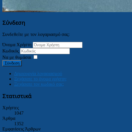
Σύνδεση
Συνδεθείτε με τον λογαριασμό σας:
Όνομα Χρήστη
Κωδικός
Να με θυμάσαι
Σύνδεση
Δημιουργία λογαριασμού
Ξεχάσατε το όνομα χρήστη;
Ξεχάσατε τον κωδικό σας;
Στατιστικά
Χρήστες
1047
Άρθρα
1352
Εμφανίσεις Άρθρων