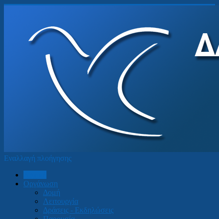
Εναλλαγή πλοήγησης
Αρχική
Οργάνωση
Δομή
Λειτουργία
Δράσεις - Εκδηλώσεις
Παρουσία